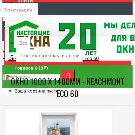
ВОЙТИ
Регистрация
Menu
8 (4832) 68-12-21
Все
Все
Пластиковые окна и двери
Окно 1000 х 1400мм - Reachmont Eco 60
Товаров 0 (0₽)
0
ОКНО 1000 Х 1400ММ - REACHMONT
ECO 60
Ваша корзина пуста!