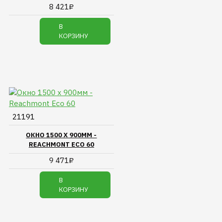
8 421₽
В
КОРЗИНУ
21191
ОКНО 1500 Х 900ММ -
REACHMONT ECO 60
9 471₽
В
КОРЗИНУ