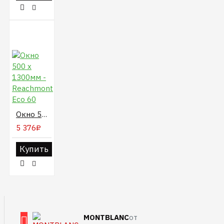
Окно 500 х 1300мм - Reachmont Eco 60
5 376₽
Купить
MONTBLANC
от