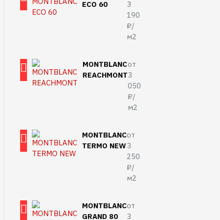
ECO 60
3
190
₽/
м2
MONTBLANC
от
REACHMONT
3
050
₽/
м2
MONTBLANC
от
TERMO NEW
3
250
₽/
м2
MONTBLANC
от
GRAND 80
3