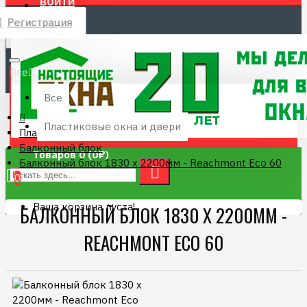
ВОЙТИ
Регистрация
Menu
8 (4832) 68-12-21
Все
Все
Пластиковые окна и двери
Пластиковые окна и двери
Балконный блок
Товаров 0 (0₽)
Балконный блок 1830 х 2200мм - Reachmont Eco 60
0
Ваша корзина пуста!
БАЛКОННЫЙ БЛОК 1830 Х 2200ММ -
REACHMONT ECO 60