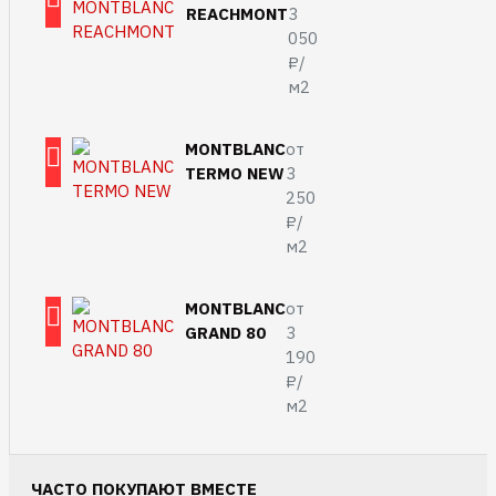
REACHMONT
3
050
₽/
м2
MONTBLANC
от
TERMO NEW
3
250
₽/
м2
MONTBLANC
от
GRAND 80
3
190
₽/
м2
ЧАСТО ПОКУПАЮТ ВМЕСТЕ