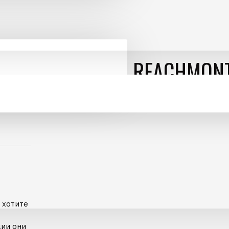
500 Х 2200ММ - REACHMONT
 хотите
ции они