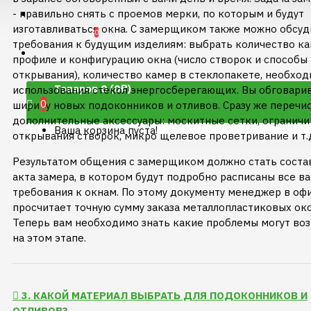
- правильно снять с проемов мерки, по которым и будут
изготавливаться окна. С замерщиком также можно обсуд
0
требования к будущим изделиям: выбрать количество ка
Сравнить
профиле и конфигурацию окна (число створок и способы 
открывания), количество камер в стеклопакете, необхо
Товаров 0 (0₽)
использования стекол энергосберегающих. Вы обговари
0
ширину новых подоконников и отливов. Сразу же перечи
дополнительные аксессуары: москитные сетки, ограничи
Ваша корзина пуста!
открывания створок, микро щелевое проветривание и т.
Результатом общения с замерщиком должно стать соста
акта замера, в котором будут подробно расписаны все в
требования к окнам. По этому документу менеджер в оф
просчитает точную сумму заказа металлопластиковых око
Теперь вам необходимо знать какие проблемы могут во
на этом этапе.
3. КАКОЙ МАТЕРИАЛ ВЫБРАТЬ ДЛЯ ПОДОКОННИКОВ И
ОТЛИВОВ?