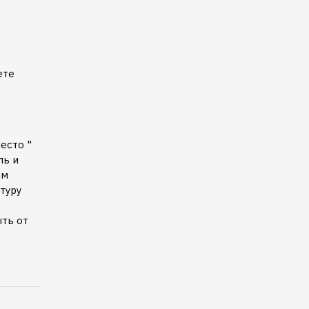
ете
есто "
ль и
ым
атуру
ыть от