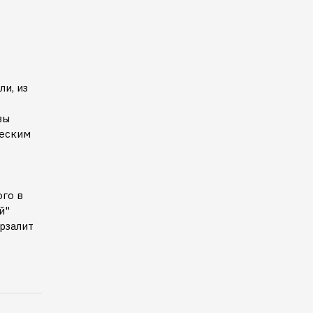
и, из
вы
ческим
е
ого в
й"
рзалит