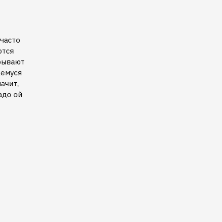
часто
ются
рывают
щемуся
ачит,
адо ой