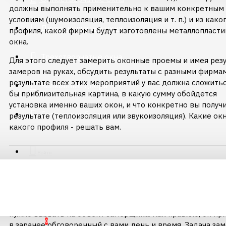
должны выполнять применительно к вашим конкретным
условиям (шумоизоляция, теплоизоляция и т. п.) и из како
Двухстворчатые окна
профиля, какой фирмы будут изготовлены металлопласт
окна.
Трехстворчатые окна
Для этого следует замерить оконные проемы и имея рез
замеров на руках, обсудить результаты с разными фирмам
результате всех этих мероприятий у вас должна сложитьс
Балконные двери
бы приблизительная картина, в какую сумму обойдется
установка именно ваших окон, и что конкретно вы получ
Балконные блоки
результате (теплоизоляция или звукоизоляция). Какие окн
какого профиля - решать вам.
Войти
2. ВТОРОЙ ЭТАП - ОФОРМЛЕНИЕ ЗАКАЗА
После того как вы определитесь с выбором исполнителя 
нужно вызвать на объект замерщика. Как правило, он пр
0
в заранее обговоренный с вами день и время. Задача з