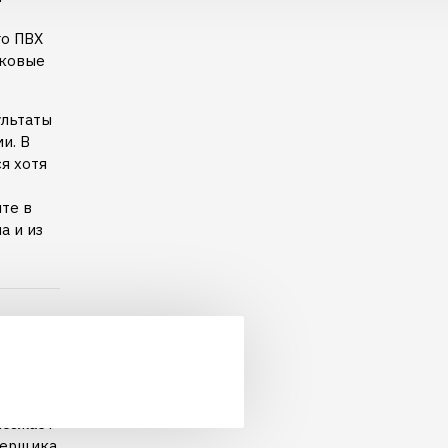
го ПВХ
иковые
ультаты
и. В
я хотя
ите в
а и из
работ,
иезжает
амерщика