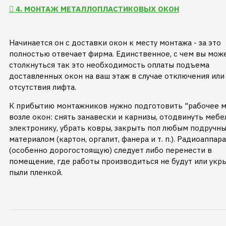
4. МОНТАЖ МЕТАЛЛОПЛАСТИКОВЫХ ОКОН
Начинается он с доставки окон к месту монтажа - за это
полностью отвечает фирма. Единственное, с чем вы мож
столкнуться так это необходимость оплаты подъема
доставленных окон на ваш этаж в случае отключения или
отсутствия лифта.
К прибытию монтажников нужно подготовить "рабочее м
возле окон: снять занавески и карнизы, отодвинуть мебе
электронику, убрать ковры, закрыть пол любым подручн
материалом (картон, оргалит, фанера и т. п.). Радиоаппар
(особенно дорогостоящую) следует либо перенести в
помещение, где работы производиться не будут или укр
пыли пленкой.