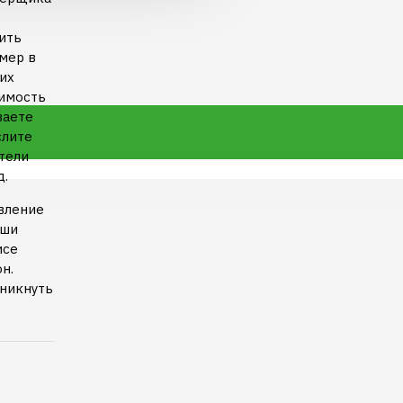
ить
мер в
их
димость
ваете
слите
тели
д.
вление
аши
исе
н.
зникнуть